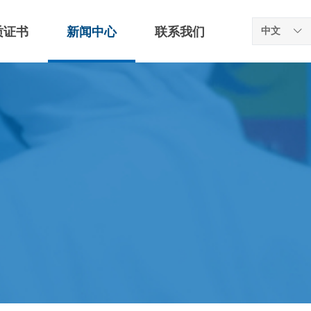
质证书
新闻中心
联系我们
中文
ꀅ